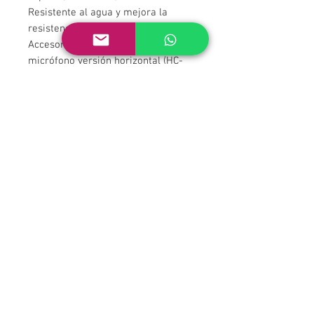
Resistente al agua y mejora la
resistencia a la humedad
Accesorios incluidos : 1x clip de
micrófono versión horizontal (HC-
11H), 1x antiviento metalico (WS-11),
1x placa soporte de goma (RM-11),
estuche de plástico
Disponible en 2 colores : negro,
beige.
3 unit in stock
RENTAL PER DAY & WEEK
info@sputnikrental.com
TLF & WhatsApp
658 868 236