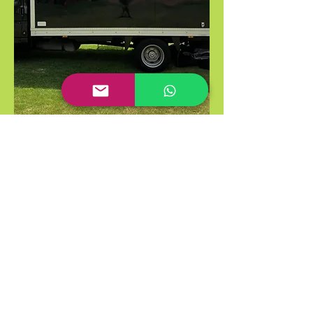
info@sputnikrental.com
TLF & WhatsApp
658 868 236
Contact Us