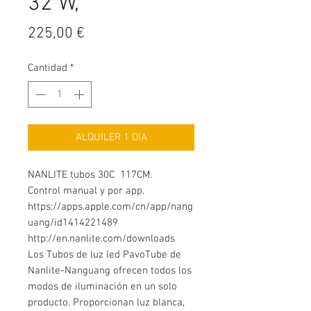
32 W,
Precio
225,00 €
Cantidad
*
ALQUILER 1 DIA
NANLITE tubos 30C 117CM.
Control manual y por app.
https://apps.apple.com/cn/app/nang
uang/id1414221489
http://en.nanlite.com/downloads
Los Tubos de luz led PavoTube de
Nanlite-Nanguang ofrecen todos los
modos de iluminación en un solo
producto. Proporcionan luz blanca,