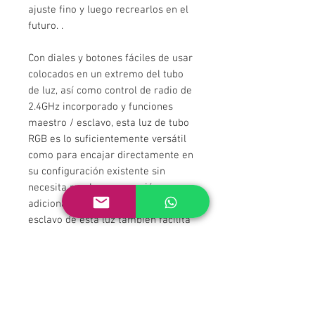
ajuste fino y luego recrearlos en el
futuro. .
Con diales y botones fáciles de usar
colocados en un extremo del tubo
de luz, así como control de radio de
2.4GHz incorporado y funciones
maestro / esclavo, esta luz de tubo
RGB es lo suficientemente versátil
como para encajar directamente en
su configuración existente sin
necesita mucha preparación
adicional. El modo maestro /
esclavo de esta luz también facilita
la sincronización de varias luces al
encadenarlas con el cable de
sincronización incluido para crear
un poderoso banco de luces que
realizan efectos