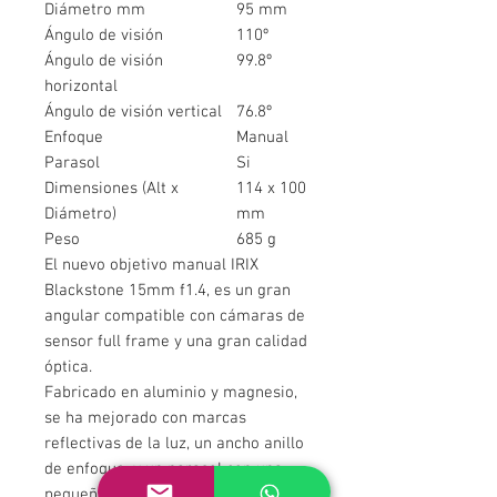
Diámetro mm
95 mm
Ángulo de visión
110º
Ángulo de visión
99.8º
horizontal
Ángulo de visión vertical
76.8º
Enfoque
Manual
Parasol
Si
Dimensiones (Alt x
114 x 100
Diámetro)
mm
Peso
685 g
El nuevo objetivo manual IRIX
Blackstone 15mm f1.4, es un gran
angular compatible con cámaras de
sensor full frame y una gran calidad
óptica.
Fabricado en aluminio y magnesio,
se ha mejorado con marcas
reflectivas de la luz, un ancho anillo
de enfoque, y un parasol con una
pequeña apertura para regular