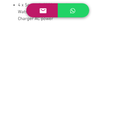
4 x Sony NP-F770 batteries 1 x
Watson Dual Dock Battery
Charger AC power
adapter HDSDI video and XLR
sound cables
Mini Baseplate and case
video example
http://www.rawcinemashop.com
/ikonoskop#showcase
ALQUILER SIN ÓPTICAS
Compatible con ópticas vintage
de montura c y PL
1 unit in stock
RENT PER DAY / WEEK
_
Tamaño de imagen:
1920 × 1080