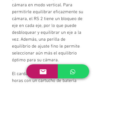
cámara en modo vertical. Para
permitirle equilibrar eficazmente su
cámara, el RS 2 tiene un bloqueo de
eje en cada eje, por lo que puede
desbloquear y equilibrar un eje a la
vez. Además, una perilla de
equilibrio de ajuste fino le permite
seleccionar aún más el equilibrio
óptimo para su cámara.
El cardán funciona hasta por 12
horas con un cartucho de batería
que se conecta al mango incluido. El
cartucho se puede reemplazar
fácilmente por otro que se vende
por separado. El cartucho es
recargable a través de un puerto
USB tipo C en el mango, y el mango
se puede quitar por completo del