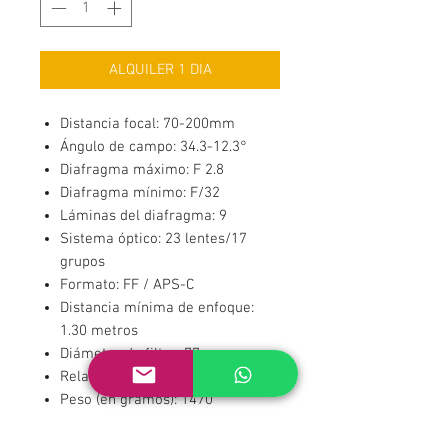
ALQUILER 1 DIA
Distancia focal: 70-200mm
Ángulo de campo: 34.3-12.3°
Diafragma máximo: F 2.8
Diafragma mínimo: F/32
Láminas del diafragma: 9
Sistema óptico: 23 lentes/17
grupos
Formato: FF / APS-C
Distancia mínima de enfoque:
1.30 metros
Diámetro de filtro: 77mm
Relación reproducción: 0.12x
Peso (en gramos): 1470
Diámetro x longitud: 85.8 x 196.7
mm