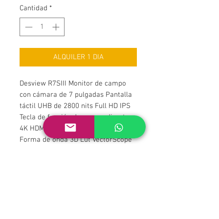
Cantidad
*
ALQUILER 1 DIA
Desview R7SIII Monitor de campo
con cámara de 7 pulgadas Pantalla
táctil UHB de 2800 nits Full HD IPS
Tecla de función de acceso directo
4K HDMI con entrada/bucle 3G-SDI
Forma de onda 3D Lut VectorScope
Histograma Color falso Enfoque
máximo Monitor de cámara con
funciones completas